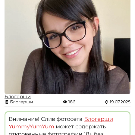
Блогерши
🧾
Блогерши
👁
186
⌚
19.07.2025
Внимание! Слив фотосета
Блогерши
YummyYumYum
может содержать
откровенные фотографии 18+ без