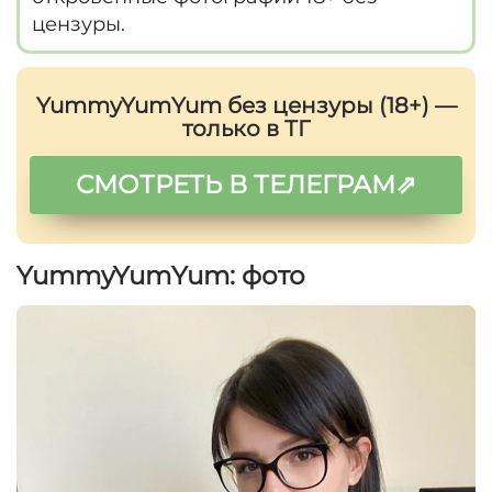
цензуры.
YummyYumYum без цензуры (18+) —
только в ТГ
СМОТРЕТЬ В ТЕЛЕГРАМ⇗
YummyYumYum: фото