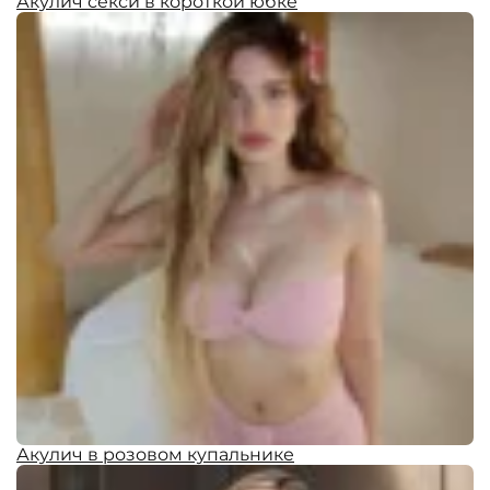
Акулич секси в короткой юбке
Акулич в розовом купальнике