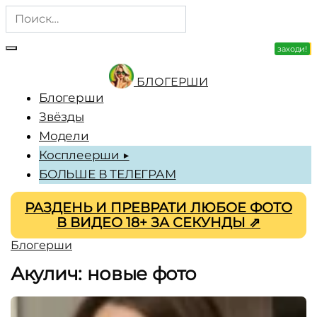
Перейти
Search
к
for:
содержанию
заходи!
зацени!
БЛОГЕРШИ
Блогерши
Звёзды
Модели
Косплеерши ▶
БОЛЬШЕ В ТЕЛЕГРАМ
РАЗДЕНЬ И ПРЕВРАТИ ЛЮБОЕ ФОТО
В ВИДЕО 18+ ЗА СЕКУНДЫ ⇗
Блогерши
Акулич: новые фото