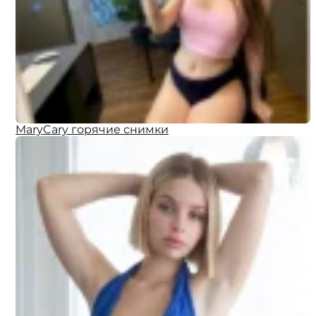
MaryCary горячие снимки