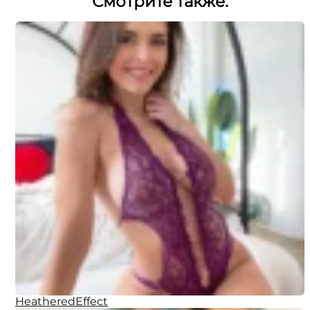
Смотрите также:
HeatheredEffect