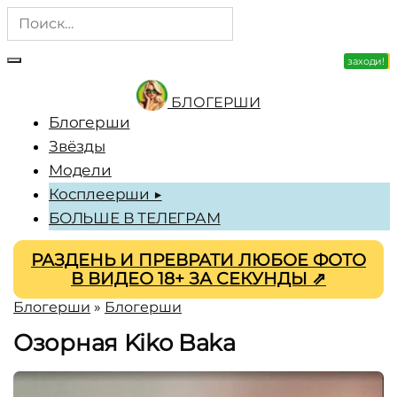
Перейти
Search
к
for:
содержанию
заходи!
зацени!
БЛОГЕРШИ
Блогерши
Звёзды
Модели
Косплеерши ▶
БОЛЬШЕ В ТЕЛЕГРАМ
РАЗДЕНЬ И ПРЕВРАТИ ЛЮБОЕ ФОТО
В ВИДЕО 18+ ЗА СЕКУНДЫ ⇗
Блогерши
»
Блогерши
Озорная Kiko Baka