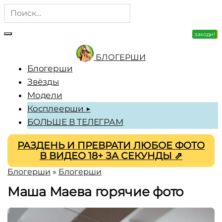
Перейти
Search
к
for:
содержанию
заходи!
зацени!
БЛОГЕРШИ
Блогерши
Звёзды
Модели
Косплеерши ▶
БОЛЬШЕ В ТЕЛЕГРАМ
РАЗДЕНЬ И ПРЕВРАТИ ЛЮБОЕ ФОТО
В ВИДЕО 18+ ЗА СЕКУНДЫ ⇗
Блогерши
»
Блогерши
Маша Маева горячие фото