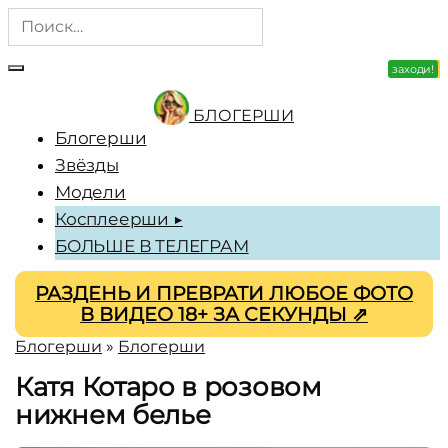
Перейти
Search
к
for:
содержанию
заходи!
зацени!
БЛОГЕРШИ
Блогерши
Звёзды
Модели
Косплеерши ▶
БОЛЬШЕ В ТЕЛЕГРАМ
РАЗДЕНЬ И ПРЕВРАТИ ЛЮБОЕ ФОТО
В ВИДЕО 18+ ЗА СЕКУНДЫ ⇗
Блогерши
»
Блогерши
Катя Котаро в розовом
нижнем белье