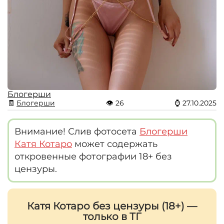
Блогерши
🧾
Блогерши
👁
26
⌚
27.10.2025
Внимание! Слив фотосета
Блогерши
Катя Котаро
может содержать
откровенные фотографии 18+ без
цензуры.
Катя Котаро без цензуры (18+) —
только в ТГ