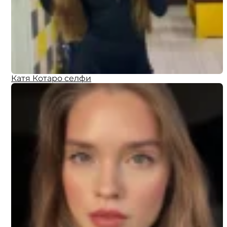
Катя Котаро селфи