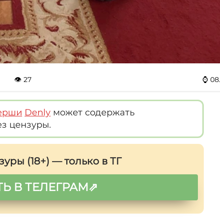
👁
27
⌚
08
ерши
Denly
может содержать
ез цензуры.
зуры (18+) — только в ТГ
Ь В ТЕЛЕГРАМ⇗