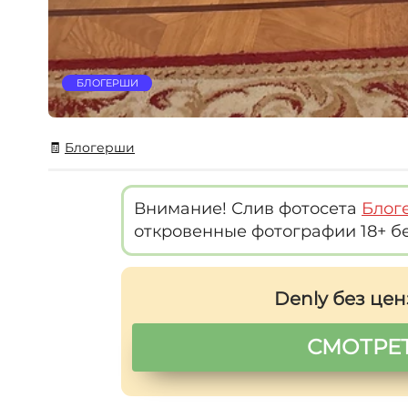
БЛОГЕРШИ
🧾
Блогерши
Внимание! Слив фотосета
Блог
откровенные фотографии 18+ б
Denly без цен
СМОТРЕТ