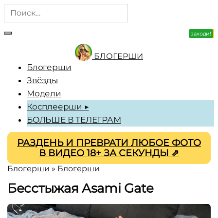
Перейти
Search
к
for:
содержанию
заходи!
зацени!
БЛОГЕРШИ
Блогерши
Звёзды
Модели
Косплеерши ▶
БОЛЬШЕ В ТЕЛЕГРАМ
РАЗДЕНЬ И ПРЕВРАТИ ЛЮБОЕ ФОТО
В ВИДЕО 18+ ЗА СЕКУНДЫ ⇗
Блогерши
»
Блогерши
Бесстыжая Asami Gate