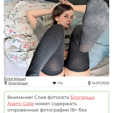
Блогерши
🧾
Блогерши
👁
1.1к.
⌚
14.07.2025
Внимание! Слив фотосета
Блогерши
Asami Gate
может содержать
откровенные фотографии 18+ без