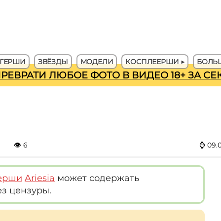
ГЕРШИ
ЗВЁЗДЫ
МОДЕЛИ
КОСПЛЕЕРШИ ▶
БОЛЬШ
ПРЕВРАТИ ЛЮБОЕ ФОТО В ВИДЕО 18+ ЗА С
👁
6
⌚
09.
ерши
Ariesia
может содержать
ез цензуры.