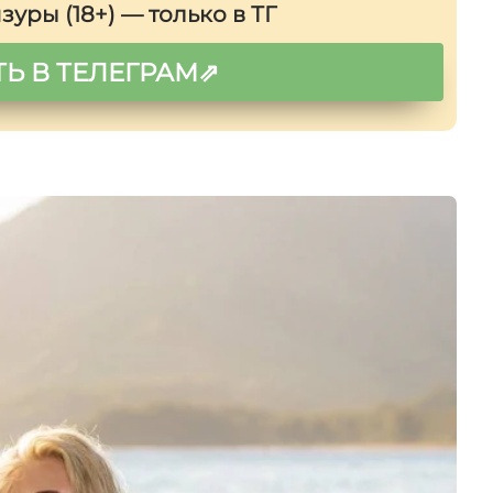
нзуры (18+) — только в ТГ
Ь В ТЕЛЕГРАМ⇗