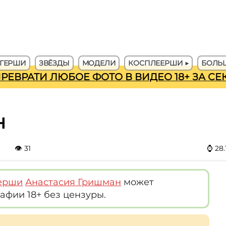
ГЕРШИ
ЗВЁЗДЫ
МОДЕЛИ
КОСПЛЕЕРШИ ▶
БОЛЬШ
ПРЕВРАТИ ЛЮБОЕ ФОТО В ВИДЕО 18+ ЗА С
н
👁
31
⌚
28.
ерши
Анастасия Гришман
может
афии 18+ без цензуры.